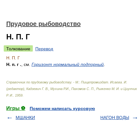
Прудовое рыбоводство
Н. П. Г
Толкование
Перевод
Н. П. Г
Н. п. г .
, см.
Горизонт нормальный подпорный
.
Справочник по прудовому рыбоводству. - М.: Пищепромиздат
.
Исаева. И.
(редактор), Кадзевич Г. В., Мухина Р.И., Пахомов С. П., Рыженко М. И. и Циунчик
Р. И.
.
1959
.
Игры ⚽
Поможем написать курсовую
МШАНКИ
НАГОН ВОДЫ